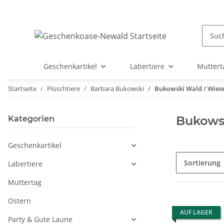
Geschenkartikel
Labertiere
Muttert
Startseite
Plüschtiere
Barbara Bukowski
Bukowski Wald / Wiese
Bukowsk
Kategorien
Geschenkartikel
Sortierung
Labertiere
Muttertag
Ostern
AUF LAGER
Party & Gute Laune