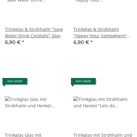
Trinkglas & Strohhalm "Save
Trinkglas & Strohhalm
Water Drink Cocktails" Glas
"Happy Hour Somewhere"
Glas
6,90 €
*
6,90 €
*
AUF LAGER
AUF LAGER
Trinkglas Glas mit
Trinkglas mit Strohhalm und