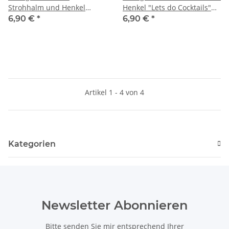
Strohhalm und Henkel
Henkel "Lets do Cocktails"
"Cocktails" in rot Höhe 13
13 cm
6,90 €
*
6,90 €
*
cm NEU
Artikel 1 - 4 von 4
Kategorien
Newsletter Abonnieren
Bitte senden Sie mir entsprechend Ihrer