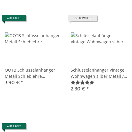
AUF LAGER
TOP BEWERTET
OOTB Schlüsselanhänger
Schlüsselanhänger Vintage
Metall Schieblehre
Wohnwagen silber Metall /
Messschieber Schlüsselring
Harz Wohnmobil Keyring 7
3,90 €
*
silber 10,5
cm
2,30 €
*
AUF LAGER