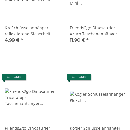
6 x Schlüsselanhänger
Friends2go Dinosaurier
reflektierend Sicherheit
Azuro Taschenanhänger
Reflektor Bär Kunststoff 7
Mini Rucksack rot
4,99 €
*
11,90 €
*
cm
Schlüsselanhänger
AUF LAGER
AUF LAGER
Friends2go Dinosaurier
Kögler Schlüsselanhänger