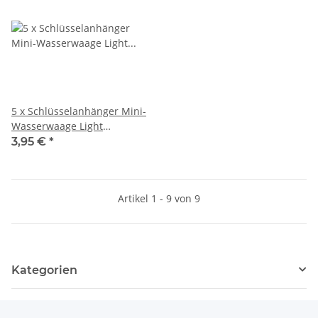
5 x Schlüsselanhänger Mini-
Wasserwaage Light
Handwerker gelb Kunststoff
3,95 €
*
9 cm
Artikel 1 - 9 von 9
Kategorien