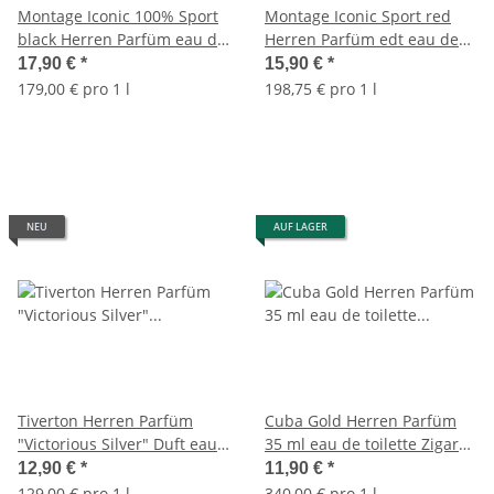
Montage Iconic 100% Sport
Montage Iconic Sport red
black Herren Parfüm eau de
Herren Parfüm edt eau de
Toilette 100 ml Hoverboard
Toilette 80 ml Hoverboard
17,90 €
*
15,90 €
*
179,00 € pro 1 l
198,75 € pro 1 l
NEU
AUF LAGER
Tiverton Herren Parfüm
Cuba Gold Herren Parfüm
"Victorious Silver" Duft eau
35 ml eau de toilette Zigarre
de parfum 100 ml
Herrenduft Duftzwilling
12,90 €
*
11,90 €
*
129,00 € pro 1 l
340,00 € pro 1 l