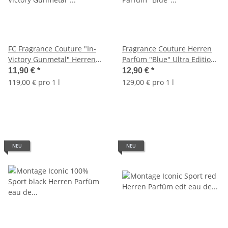
FC Fragrance Couture "In-
Fragrance Couture Herren
Victory Gunmetal" Herren
Parfüm "Blue" Ultra Edition
Parfüm eau de Parfum 100
eau de Parfum 100 ml
11,90 €
*
12,90 €
*
ml
119,00 € pro 1 l
129,00 € pro 1 l
NEU
NEU