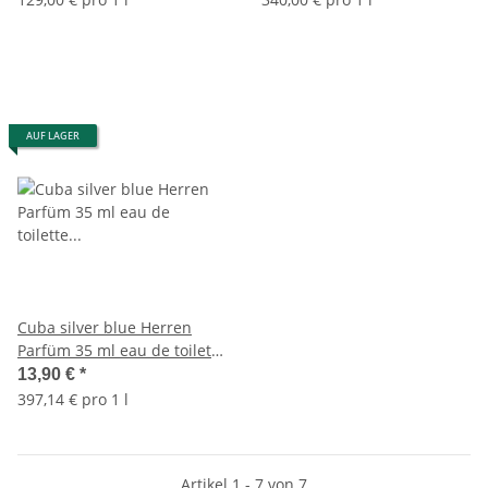
AUF LAGER
Cuba silver blue Herren
Parfüm 35 ml eau de toilette
Zigarre
13,90 €
*
397,14 € pro 1 l
Artikel 1 - 7 von 7