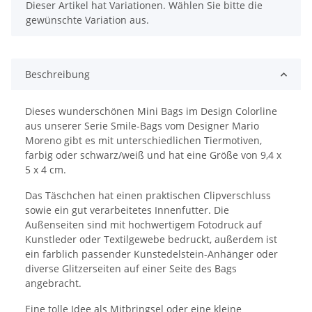
x
Dieser Artikel hat Variationen. Wählen Sie bitte die
gewünschte Variation aus.
Beschreibung
Dieses wunderschönen Mini Bags im Design Colorline
aus unserer Serie Smile-Bags vom Designer Mario
Moreno gibt es mit unterschiedlichen Tiermotiven,
farbig oder schwarz/weiß und hat eine Größe von 9,4 x
5 x 4 cm.
Das Täschchen hat einen praktischen Clipverschluss
sowie ein gut verarbeitetes Innenfutter. Die
Außenseiten sind mit hochwertigem Fotodruck auf
Kunstleder oder Textilgewebe bedruckt, außerdem ist
ein farblich passender Kunstedelstein-Anhänger oder
diverse Glitzerseiten auf einer Seite des Bags
angebracht.
Eine tolle Idee als Mitbringsel oder eine kleine