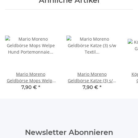
Ähnliche Artikel
Mario Moreno
Mario Moreno
Kö
Geldbörse Mops Welpe
Geldbörse Katze (3) s/w
Hund Portemonnaie
Textil Portemonnaie
Fran
7,90 €
*
7,90 €
*
Geldbeutel Mini Bag
Münzbörse Mini Bag
Mü
NEU
NEU
Newsletter Abonnieren