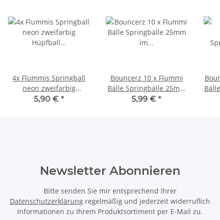
4x Flummis Springball
Bouncerz 10 x Flummi
Boun
neon zweifarbig
Bälle Springbälle 25mm
Bäll
Hüpfball Bälle Netz
im Netz Multicolor hohe
im N
5,90 €
*
5,99 €
*
42mm Kinder Mitgebsel
Sprungkraft
Newsletter Abonnieren
Bitte senden Sie mir entsprechend Ihrer
Datenschutzerklärung
regelmäßig und jederzeit widerruflich
Informationen zu Ihrem Produktsortiment per E-Mail zu.