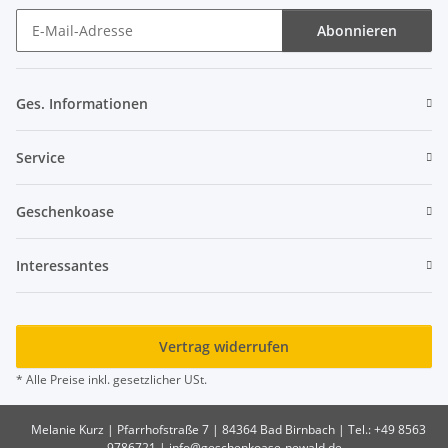
Abonnieren
Newsletter Abonnieren
Ges. Informationen
Service
Geschenkoase
Interessantes
Vertrag widerrufen
* Alle Preise inkl. gesetzlicher USt.
Melanie Kurz | Pfarrhofstraße 7 | 84364 Bad Birnbach | Tel.: +49 8563
9786721 | info@geschenkoase-newald.de