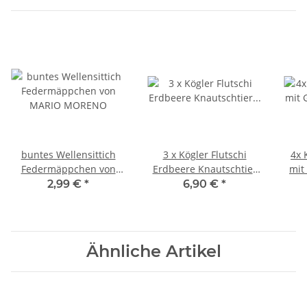
buntes Wellensittich
3 x Kögler Flutschi
4x 
Federmäppchen von
Erdbeere Knautschtier
mit
MARIO MORENO
Quetschball Antistress
Anti
2,99 €
*
6,90 €
*
Squeeze 6,5 cm
Ähnliche Artikel