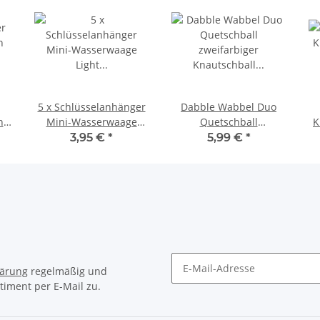
5 x Schlüsselanhänger
Dabble Wabbel Duo
n
Mini-Wasserwaage
Quetschball
K
Light Handwerker gelb
zweifarbiger
3,95 €
*
5,99 €
*
 7
Kunststoff 9 cm
Knautschball Antistress
Ball 7 cm
lärung
regelmäßig und
timent per E-Mail zu.
Newsletter Abonnieren