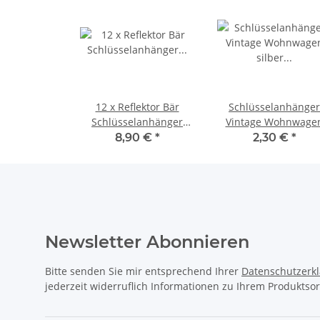
12 x Reflektor Bär
Schlüsselanhänger
Schlüsselanhänger
Vintage Wohnwage
Kunststoff reflektierend
silber Metall / Harz
8,90 €
*
2,30 €
*
Sicherheit 7 cm
Wohnmobil Keyring
cm
Newsletter Abonnieren
Bitte senden Sie mir entsprechend Ihrer
Datenschutzerk
jederzeit widerruflich Informationen zu Ihrem Produktsor