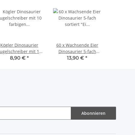
Kögler Dinosaurier
60 x Wachsende Eier
ugelschreiber mit 10
Dinosaurier 5-fach
farbigen Minen Dino
sortiert "Ei wächst im
8,90 €
*
13,90 €
*
15,5 x 3 x 2 cm
Wasser" Zauber Ei
Abonnieren