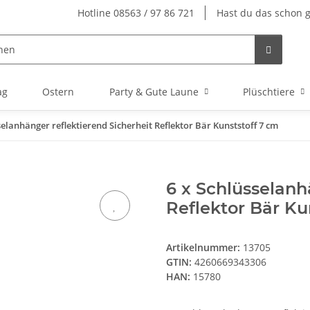
Hotline 08563 / 97 86 721
Hast du das schon 
ag
Ostern
Party & Gute Laune
Plüschtiere
selanhänger reflektierend Sicherheit Reflektor Bär Kunststoff 7 cm
6 x Schlüsselanh
Reflektor Bär Ku
Artikelnummer:
13705
GTIN:
4260669343306
HAN:
15780