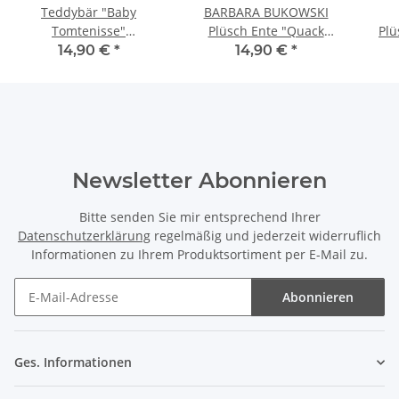
Teddybär "Baby
BARBARA BUKOWSKI
Tomtenisse"
Plüsch Ente "Quack
Plü
Weihnachtsmütze von
Sisters natural"
B
14,90 €
*
14,90 €
*
Bukowski
Newsletter Abonnieren
Bitte senden Sie mir entsprechend Ihrer
Datenschutzerklärung
regelmäßig und jederzeit widerruflich
Informationen zu Ihrem Produktsortiment per E-Mail zu.
Abonnieren
Newsletter Abonnieren
Ges. Informationen