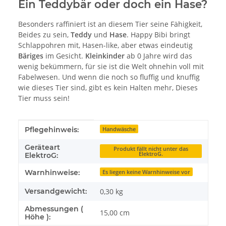
Ein Teddybär oder doch ein Hase?
Besonders raffiniert ist an diesem Tier seine Fähigkeit,
Beides zu sein,
Teddy
und
Hase
. Happy Bibi bringt
Schlappohren mit, Hasen-like, aber etwas eindeutig
Bäriges
im Gesicht.
Kleinkinder
ab 0 Jahre wird das
wenig bekümmern, für sie ist die Welt ohnehin voll mit
Fabelwesen. Und wenn die noch so fluffig und knuffig
wie dieses Tier sind, gibt es kein Halten mehr, Dieses
Tier muss sein!
Produkteigenschaft
Wert
Pflegehinweis:
Handwäsche
Geräteart
Produkt fällt nicht unter das
ElektroG.
ElektroG:
Warnhinweise:
Es liegen keine Warnhinweise vor
Versandgewicht:
0,30 kg
Abmessungen (
15,00 cm
Höhe ):