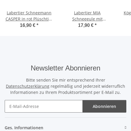
Labertier Schneemann
Labertier MIA
Kög
CASPER in rot Plüschtier
Schneeeule mit
Partygag
Wackelkopf aus Plüsch
Hase
16,90 €
*
17,90 €
*
18 cm Geschenkidee
na
Newsletter Abonnieren
Bitte senden Sie mir entsprechend Ihrer
Datenschutzerklärung
regelmäßig und jederzeit widerruflich
Informationen zu Ihrem Produktsortiment per E-Mail zu.
Abonnieren
Newsletter Abonnieren
Ges. Informationen