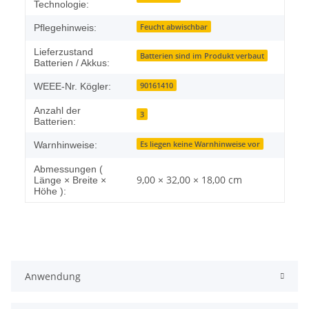
Technologie:
Feucht abwischbar
Pflegehinweis:
Lieferzustand
Batterien sind im Produkt verbaut
Batterien / Akkus:
90161410
WEEE-Nr. Kögler:
Anzahl der
3
Batterien:
Es liegen keine Warnhinweise vor
Warnhinweise:
Abmessungen (
9,00 × 32,00 × 18,00 cm
Länge × Breite ×
Höhe ):
Anwendung