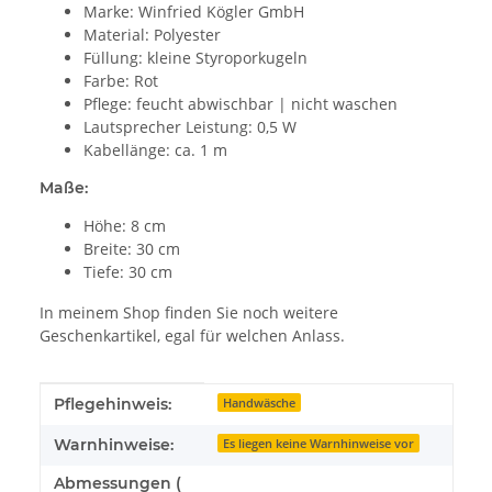
Marke: Winfried Kögler GmbH
Material: Polyester
Füllung: kleine Styroporkugeln
Farbe: Rot
Pflege: feucht abwischbar | nicht waschen
Lautsprecher Leistung: 0,5 W
Kabellänge: ca. 1 m
Maße:
Höhe: 8 cm
Breite: 30 cm
Tiefe: 30 cm
In meinem Shop finden Sie noch weitere
Geschenkartikel, egal für welchen Anlass.
Produkteigenschaft
Wert
Pflegehinweis:
Handwäsche
Warnhinweise:
Es liegen keine Warnhinweise vor
Abmessungen (