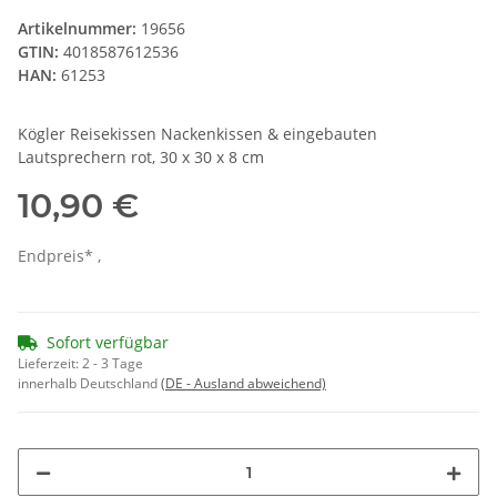
Artikelnummer:
19656
GTIN:
4018587612536
HAN:
61253
Kögler Reisekissen Nackenkissen & eingebauten
Lautsprechern rot, 30 x 30 x 8 cm
10,90 €
Endpreis* ,
Sofort verfügbar
Lieferzeit:
2 - 3 Tage
innerhalb Deutschland
(DE - Ausland abweichend)