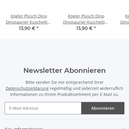
Kögler Plüsch Dino
Kögler Plüsch Dino
K
Dinosaurier Kuscheltier
Dinosaurier Kuscheltier
Dino
Schmusetier
Schmusetier
Plü
13,90 €
*
13,90 €
*
Glitzeraugen 30 cm
Glitzeraugen 34 cm Rosa
Grün
Newsletter Abonnieren
Bitte senden Sie mir entsprechend Ihrer
Datenschutzerklärung
regelmäßig und jederzeit widerruflich
Informationen zu Ihrem Produktsortiment per E-Mail zu.
Abonnieren
Newsletter Abonnieren