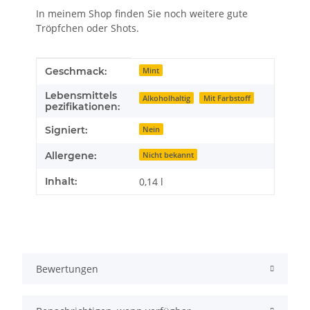
In meinem Shop finden Sie noch weitere gute
Tröpfchen oder Shots.
Produkteigenschaft
Wert
Geschmack:
Mint
Lebensmittels
Alkoholhaltig
Mit Farbstoff
pezifikationen:
Signiert:
Nein
Allergene:
Nicht bekannt
Inhalt:
0,14 l
Bewertungen