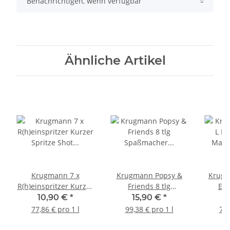
Benachrichtigen, wenn verfügbar
Ähnliche Artikel
Krugmann 7 x
Krugmann Popsy &
Krugm
R(h)einspritzer Kurzer
Friends 8 tlg
Ein
Spritze Shot
Spaßmacher Likör Set
Marac
10,90 €
*
15,90 €
*
1
Waldmeisterlikör á
15-30 % Vol. á 20 ml in
Vol Par
77,86 € pro 1 l
99,38 € pro 1 l
77,
0,02 L 15 %V
PET