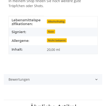
In meinem Shop finden Sie noch weitere gute
Tröpfchen oder Shots.
Lebensmittelspe
Produkteigenschaft
Wert
Alkoholhaltig
zifikationen:
Signiert:
Nein
Allergene:
Nicht bekannt
Inhalt:
20,00 ml
Bewertungen