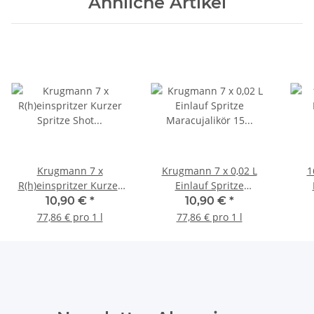
Ähnliche Artikel
Krugmann 7 x
Krugmann 7 x 0,02 L
1
R(h)einspritzer Kurzer
Einlauf Spritze
Spritze Shot
Maracujalikör 15 % Vol
Kam
10,90 €
*
10,90 €
*
Waldmeisterlikör á 0,02
Party Shot JGA Fete
N
77,86 € pro 1 l
77,86 € pro 1 l
L 15 %V