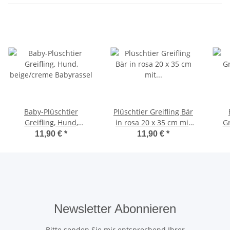
Baby-Plüschtier
Plüschtier Greifling Bär
Greifling, Hund,
in rosa 20 x 35 cm mit
Gr
beige/creme Babyrassel
Rassel
20
11,90 €
*
11,90 €
*
Newsletter Abonnieren
Bitte senden Sie mir entsprechend Ihrer