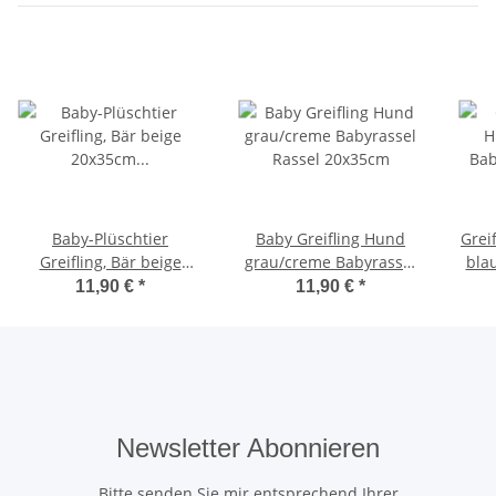
Baby-Plüschtier
Baby Greifling Hund
Grei
Greifling, Bär beige
grau/creme Babyrassel
bla
20x35cm Babyrassel
Rassel 20x35cm
11,90 €
*
11,90 €
*
Newsletter Abonnieren
Bitte senden Sie mir entsprechend Ihrer