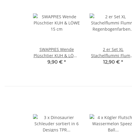
SWAPPIES Wende
2 er Set XL
Plüschtier KUH & LÖWE
Stachelflummi Flum
15 cm
Regenbogenfarben Ø
9,90 €
*
12,90 €
*
cm Gummi Anti-Stre
Ball