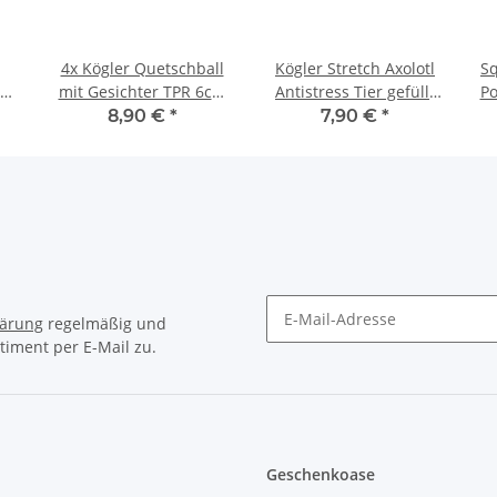
4x Kögler Quetschball
Kögler Stretch Axolotl
S
e
mit Gesichter TPR 6cm
Antistress Tier gefüllt
Po
cm
Antistressball grün
mit Mikroperlen TPR 20
8,90 €
*
7,90 €
*
pink orange gelb
cm Rosa
lärung
regelmäßig und
timent per E-Mail zu.
Newsletter Abonnieren
Geschenkoase