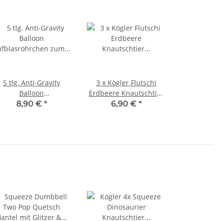
5 tlg. Anti-Gravity
3 x Kögler Flutschi
Balloon
Erdbeere Knautschtier
ufblasröhrchen zum
Quetschball Antistress
8,90 €
*
6,90 €
*
aufblasen 3x
Squeeze 6,5 cm
Meerestiere 2x gold