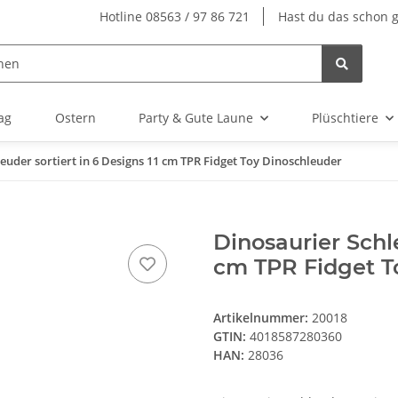
Hotline 08563 / 97 86 721
Hast du das schon 
ag
Ostern
Party & Gute Laune
Plüschtiere
euder sortiert in 6 Designs 11 cm TPR Fidget Toy Dinoschleuder
Dinosaurier Schle
cm TPR Fidget T
Artikelnummer:
20018
GTIN:
4018587280360
HAN:
28036