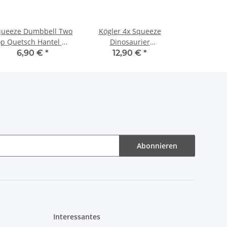
queeze Dumbbell Two
Kögler 4x Squeeze
p Quetsch Hantel mit
Dinosaurier
Glitzer & Quallen
Knautschtier
6,90 €
*
12,90 €
*
Antistress 12cm
Knautschdino
Quetschtier 12 cm
Abonnieren
Interessantes