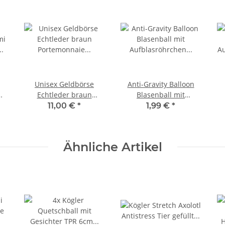
Unisex Geldbörse
Anti-Gravity Balloon
mi
Echtleder braun
Blasenball mit
 9
Portemonnaie
Aufblasröhrchen Gold
A
11,00 €
*
1,99 €
*
ss
Geldbeutel Brieftasche
50 cm Luftballon
braun NEU
Ähnliche Artikel