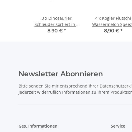
3 x Dinosaurier
4 x Kögler Flutschi
Schleuder sortiert in 6
Wassermelon Speez
Designs TPR Fidget Toy
Ball Antistress 5,5 
8,90 €
*
8,90 €
*
Dinoschleuder
gefüllt mit Perlen
Newsletter Abonnieren
Bitte senden Sie mir entsprechend Ihrer
Datenschutzerk
jederzeit widerruflich Informationen zu Ihrem Produktsor
Ges. Informationen
Service