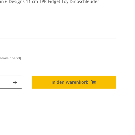
 in 6 Designs 11 cm TPR Fidget Toy Dinoschleuder
 abweichend)
In den Warenkorb