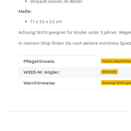
Verpackt einzeln im Blister
Maße:
11 x 3,5 x 2,5 cm
Achtung! Nicht geeignet für Kinder unter 3 Jahren. Wege
In meinem Shop finden Sie noch weitere Antistress Spiel
Produkteigenschaft
Wert
Pflegehinweis:
Feucht abwischba
WEEE-Nr. Kögler:
90161410
Warnhinweise:
Achtung! Nicht gee