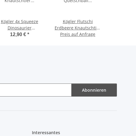
Kögler 4x Squeeze
Kögler Flutschi
Dinosaurier
Erdbeere Knautschtier
Knautschtier
Quetschball Antistress
Preis auf Anfrage
12,90 €
*
Knautschdino
Squeeze Toy 6,5 cm
Quetschtier 12 cm
Abonnieren
Interessantes