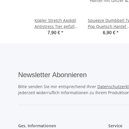
Kögler Stretch Axolotl
Squeeze Dumbbell T
Antistress Tier gefüllt
Pop Quetsch Hantel 
mit Mikroperlen TPR 20
Glitzer & Quallen
7,90 €
*
6,90 €
*
cm Rosa
Antistress 12cm
Newsletter Abonnieren
Bitte senden Sie mir entsprechend Ihrer
Datenschutzerk
jederzeit widerruflich Informationen zu Ihrem Produktsor
Ges. Informationen
Service