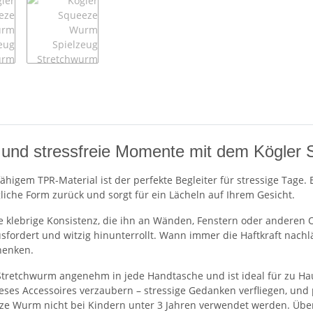
 und stressfreie Momente mit dem Kögler
igem TPR-Material ist der perfekte Begleiter für stressige Tage. 
iche Form zurück und sorgt für ein Lächeln auf Ihrem Gesicht.
e klebrige Konsistenz, die ihn an Wänden, Fenstern oder anderen O
sfordert und witzig hinunterrollt. Wann immer die Haftkraft nach
henken.
 Stretchwurm angenehm in jede Handtasche und ist ideal für zu Ha
eses Accessoires verzaubern – stressige Gedanken verfliegen, und 
eze Wurm nicht bei Kindern unter 3 Jahren verwendet werden. Über