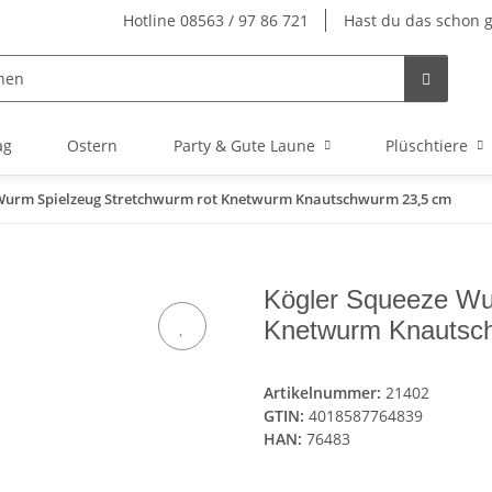
Hotline 08563 / 97 86 721
Hast du das schon 
ag
Ostern
Party & Gute Laune
Plüschtiere
Wurm Spielzeug Stretchwurm rot Knetwurm Knautschwurm 23,5 cm
Kögler Squeeze Wu
Knetwurm Knautsc
Artikelnummer:
21402
GTIN:
4018587764839
HAN:
76483