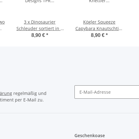
wo
3 x Dinosaurier
Kögler Squeeze
mit
Schleuder sortiert in 6
Capybara Knautschtier
Designs TPR Fidget Toy
Knettier Antistress
8,90 €
*
8,90 €
*
Dinoschleuder
braun 10 cm
lärung
regelmäßig und
timent per E-Mail zu.
Newsletter Abonnieren
Geschenkoase